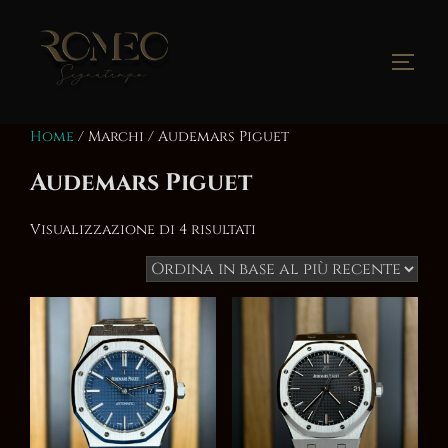
Salta
al
contenuto
Apri/
Home
/ Marchi / Audemars Piguet
Audemars Piguet
Ordina
Visualizzazione di 4 risultati
in
base
al
più
recente