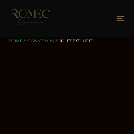
Salta
al
contenuto
Apri/
Home
/
Segnatempo
/ Rolex Explorer