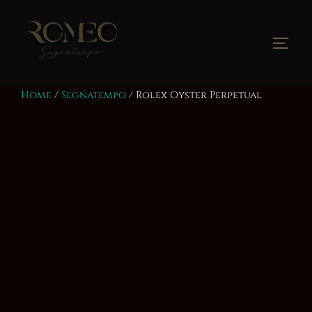
Salta
al
contenuto
Apri/
Home
/
Segnatempo
/ Rolex Oyster Perpetual