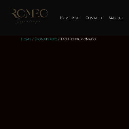
Salta
al
contenuto
Homepage
Contatti
Marchi
Home
/
Segnatempo
/ Tag Heuer Monaco