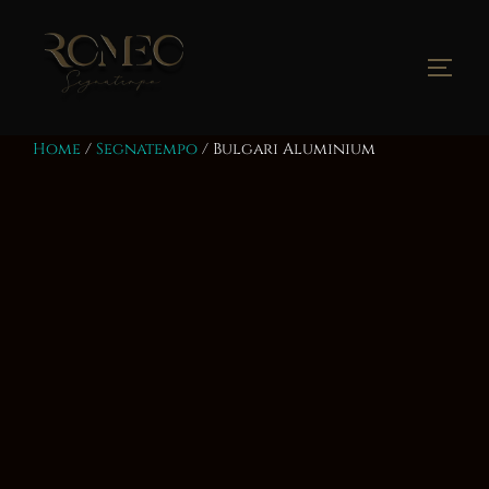
Salta
al
contenuto
Apri/
Home
/
Segnatempo
/ Bulgari Aluminium