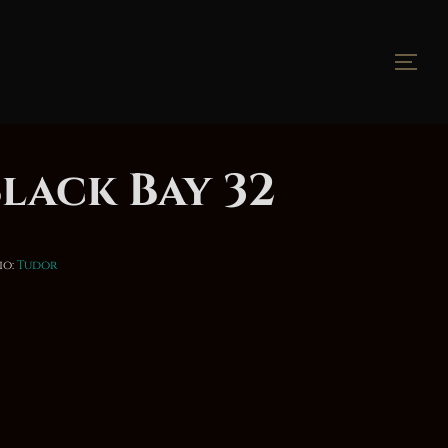
Apri
lack Bay 32
io:
Tudor