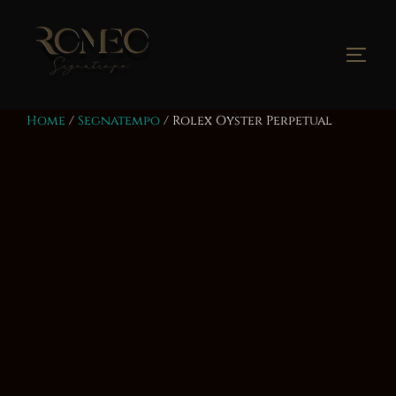
Salta
al
contenuto
Apri/
Home
/
Segnatempo
/ Rolex Oyster Perpetual