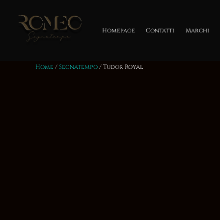
Salta
al
contenuto
Homepage
Contatti
Marchi
Home
/
Segnatempo
/ Tudor Royal