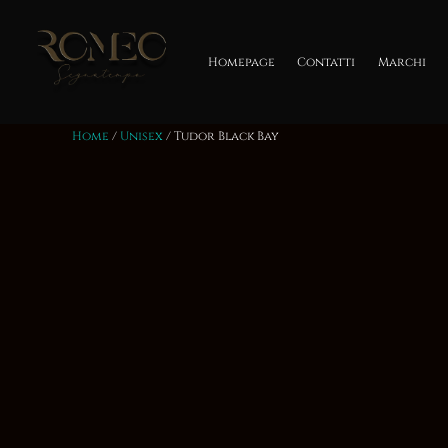
Salta
al
contenuto
Homepage
Contatti
Marchi
Home
/
Unisex
/ Tudor Black Bay