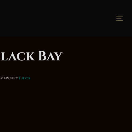
Apri
lack Bay
Marchio:
Tudor