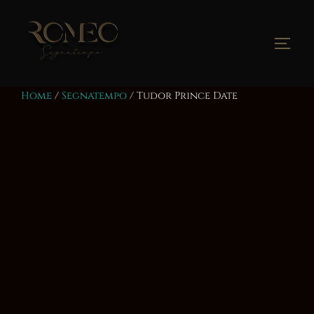
Salta
al
contenuto
Apri/
Home
/
Segnatempo
/ Tudor Prince Date