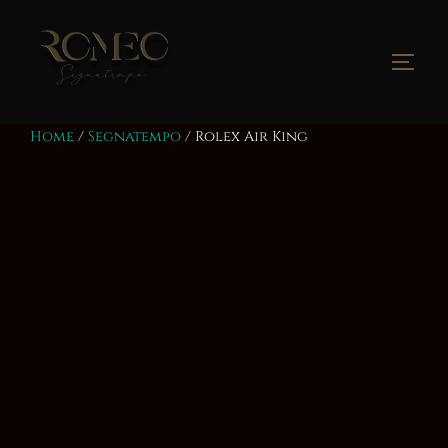
Salta
al
contenuto
Apri/
Home
/
Segnatempo
/ Rolex Air King