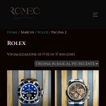
Salta
al
contenuto
Apri/
Home
/ Marchi /
Rolex
/ Pagina 2
Rolex
Ordina
Visualizzazione di 17-32 di 37 risultati
in
base
al
più
recente